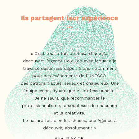
Ils partagent leur expérience
…
« C’est tout à fait par hasard que j’ai
découvert l’Agence Co.cli.co avec laquelle je
travaille désormais depuis 2 ans notamment
pour des événements de l’UNESCO.
Des patrons fiables, sérieux et chaleureux. Une
équipe jeune, dynamique et professionnelle.
Je ne saurai que recommander le
professionnalisme, la souplesse de chacun(e)
et la créativité.
Le hasard fait bien les choses, une Agence à
découvrir, absolument ! »
Atou DIAKITE,